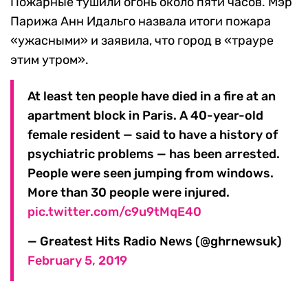
Пожарные тушили огонь около пяти часов. Мэр
Парижа Анн Идальго назвала итоги пожара
«ужасными» и заявила, что город в «трауре
этим утром».
At least ten people have died in a fire at an
apartment block in Paris. A 40-year-old
female resident — said to have a history of
psychiatric problems — has been arrested.
People were seen jumping from windows.
More than 30 people were injured.
pic.twitter.com/c9u9tMqE40
— Greatest Hits Radio News (@ghrnewsuk)
February 5, 2019