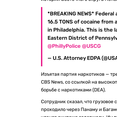
*BREAKING NEWS* Federal a
16.5 TONS of cocaine from a
in Philadelphia. This is the 
Eastern District of Pennsyl
@PhillyPolice
@USCG
— U.S. Attorney EDPA (@U
Изъятая партия наркотиков — тр
CBS News, со ссылкой на высоко
борьбе с наркотиками (DEA).
Сотрудник сказал, что грузовое с
проходило через Панаму и Багам