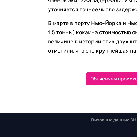
членов экипажа задержали. Им т
уточняется точное число задерж
В марте в порту Нью-Йорка и Н
1,5 тонны) кокаина стоимостью ок
вeличинe в иcтopии этиx двуx ш
отметили, что это кpупнeйшая пa
Объясняем происхо
Выходные данные СМ