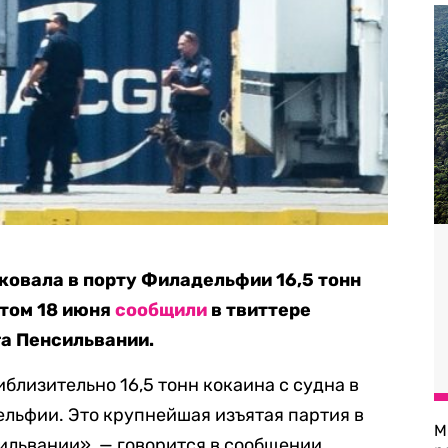
овала в порту Филадельфии 16,5 тонн
этом 18 июня
сообщили
в твиттере
а Пенсильвании.
близительно 16,5 тонн кокаина с судна в
ельфии. Это крупнейшая изъятая партия в
М
ильвании», — говорится в сообщении.