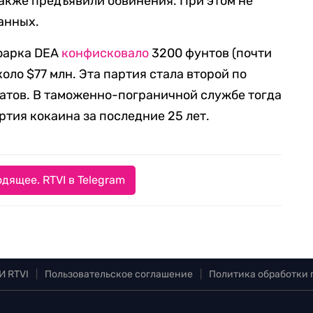
акже предъявили обвинения. При этом не
анных.
ьюарка DEA
конфисковало
3200 фунтов (почти
оло $77 млн. Эта партия стала втopой пo
тaтoв. В таможенно-пограничной службе тогда
pтия кoкaинa зa пocлeдниe 25 лeт.
дящее. RTVI в Telegram
И RTVI
|
Пользовательское соглашение
|
Политика обработки