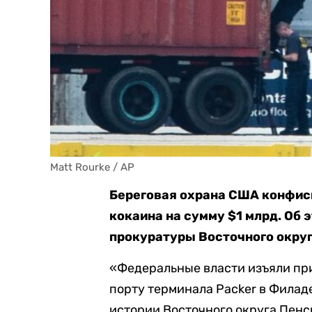
Matt Rourke / AP
Береговая охрана США конфиск
кокаина на сумму $1 млрд. Об 
прокуратуры Восточного округ
«Федеральные власти изъяли при
порту терминала Packer в Филад
истории Восточного округа Пенс