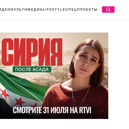
ИДЕО
МУЛЬТИМЕДИА
LIFESTYLE
СПЕЦПРОЕКТЫ