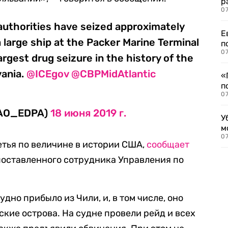
р
07
uthorities have seized approximately
Е
 large ship at the Packer Marine Terminal
п
07
largest drug seizure in the history of the
vania.
@ICEgov
@CBPMidAtlantic
«
п
07
SAO_EDPA)
18 июня 2019 г.
У
м
07
етья по величине в истории США,
сообщает
поставленного сотрудника Управления по
удно прибыло из Чили, и, в том числе, оно
ские острова. На судне провели рейд и всех