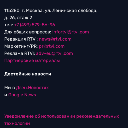
115280, г. Москва, ул. Ленинская слобода,
д. 26, этаж 2
тел:
+7 (499) 579-86-96
Для общих вопросов:
Infortvi@rtvi.com
Редакция RTVI:
news@rtvi.com
Маркетинг/PR:
pr@rtvi.com
Реклама RTVI:
adv-eu@rtvi.com
Партнерские материалы
Достойные новости
Мы в
Дзен.Новостях
и
Google.News
Уведомление об использовании рекомендательных
технологий