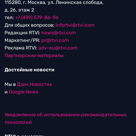
115280, г. Москва, ул. Ленинская слобода,
д. 26, этаж 2
тел:
+7 (499) 579-86-96
Для общих вопросов:
Infortvi@rtvi.com
Редакция RTVI:
news@rtvi.com
Маркетинг/PR:
pr@rtvi.com
Реклама RTVI:
adv-eu@rtvi.com
Партнерские материалы
Достойные новости
Мы в
Дзен.Новостях
и
Google.News
Уведомление об использовании рекомендательных
технологий