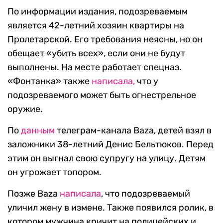
По информации издания, подозреваемым
является 42-летний хозяин квартиры на
Пролетарской. Его требования неясны, но он
обещает «убить всех», если они не будут
выполнены. На месте работает спецназ.
«Фонтанка» также
написала,
что у
подозреваемого может быть огнестрельное
оружие.
По
данным
телеграм-канала Baza, детей взял в
заложники 38-летний Денис Бельтюков. Перед
этим он выгнал свою супругу на улицу. Детям
он угрожает топором.
Позже Baza
написала
, что подозреваемый
уличил жену в измене. Также появился ролик, в
котором мужчина кричит на полицейских и