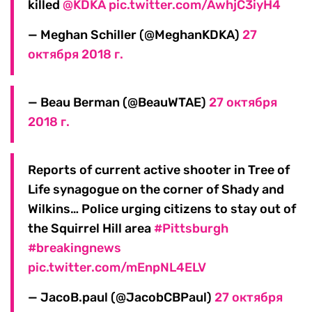
killed
@KDKA
pic.twitter.com/AwhjC3iyH4
— Meghan Schiller (@MeghanKDKA)
27
октября 2018 г.
— Beau Berman (@BeauWTAE)
27 октября
2018 г.
Reports of current active shooter in Tree of
Life synagogue on the corner of Shady and
Wilkins… Police urging citizens to stay out of
the Squirrel Hill area
#Pittsburgh
#breakingnews
pic.twitter.com/mEnpNL4ELV
— JacoB.paul (@JacobCBPaul)
27 октября