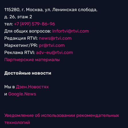
115280, г. Москва, ул. Ленинская слобода,
д. 26, этаж 2
тел:
+7 (499) 579-86-96
Для общих вопросов:
Infortvi@rtvi.com
Редакция RTVI:
news@rtvi.com
Маркетинг/PR:
pr@rtvi.com
Реклама RTVI:
adv-eu@rtvi.com
Партнерские материалы
Достойные новости
Мы в
Дзен.Новостях
и
Google.News
Уведомление об использовании рекомендательных
технологий