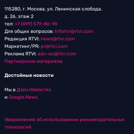
115280, г. Москва, ул. Ленинская слобода,
д. 26, этаж 2
тел:
+7 (499) 579-86-96
Для общих вопросов:
Infortvi@rtvi.com
Редакция RTVI:
news@rtvi.com
Маркетинг/PR:
pr@rtvi.com
Реклама RTVI:
adv-eu@rtvi.com
Партнерские материалы
Достойные новости
Мы в
Дзен.Новостях
и
Google.News
Уведомление об использовании рекомендательных
технологий