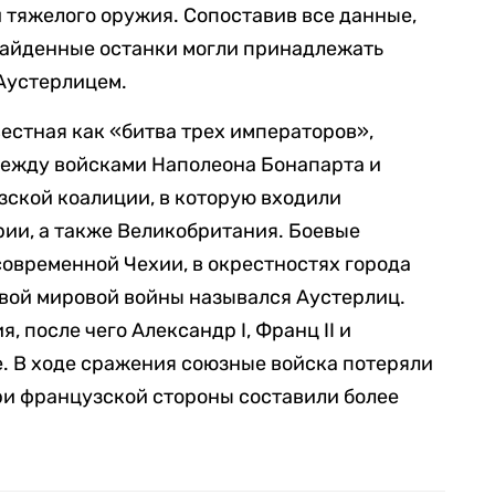
и тяжелого оружия. Сопоставив все данные,
найденные останки могли принадлежать
 Аустерлицем.
вестная как «битва трех императоров»,
между войсками Наполеона Бонапарта и
ской коалиции, в которую входили
ии, а также Великобритания. Боевые
современной Чехии, в окрестностях города
вой мировой войны назывался Аустерлиц.
, после чего Александр I, Франц II и
. В ходе сражения союзные войска потеряли
ери французской стороны составили более