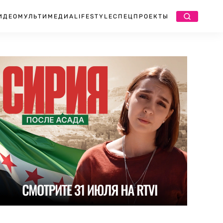
ИДЕО
МУЛЬТИМЕДИА
LIFESTYLE
СПЕЦПРОЕКТЫ