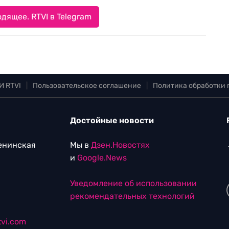
дящее. RTVI в Telegram
И RTVI
|
Пользовательское соглашение
|
Политика обработки
Достойные новости
Ленинская
Мы в
Дзен.Новостях
и
Google.News
Уведомление об использовании
рекомендательных технологий
vi.com