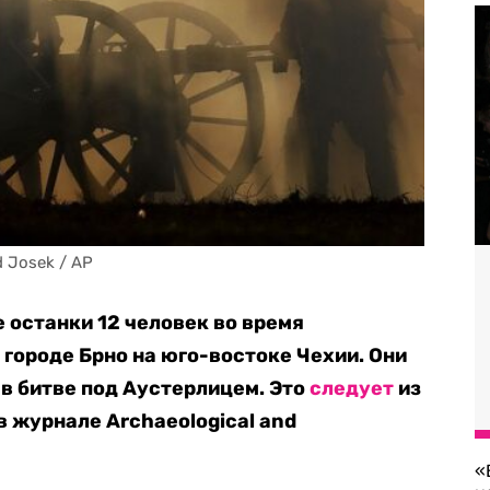
 Josek / AP
останки 12 человек во время
 городе Брно на юго-востоке Чехии. Они
в битве под Аустерлицем. Это
следует
из
в журнале Archaeological and
«