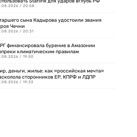
спользовать Starlink для ударов вглубь РФ
7.08.2026 / 20:58
таршего сына Кадырова удостоили звания
ероя Чечни
.08.2026 / 20:31
РГ финансировала бурение в Амазонии
опреки климатическим правилам
.08.2026 / 19:50
ир, деньги, жилье: как «российская мечта»
асколола сторонников ЕР, КПРФ и ЛДПР
.08.2026 / 19:33