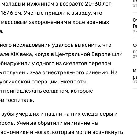
и
 молодым мужчинам в возрасте 20-30 лет,
0
167,6 см. Ученые пришли к выводу, что
С
 массовым захоронениям в ходе военных
Г
а.
07
ого исследования удалось выяснить, что
Ф
в
ле XIX века, когда в Центральной Европе шли
07
бнаружили у одного из скелетов перелом
М
ь получен из-за огнестрельного ранения. На
р
рургической операции. Эксперты
07
и принадлежать солдатам, которые
м госпитале.
зубы умерших и нашли на них следы серы и
пороха. Ученые обратили внимание на
воночнике и ногах, которые могли возникнуть