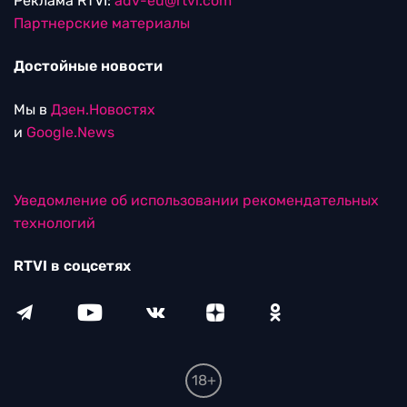
Реклама RTVI:
adv-eu@rtvi.com
Партнерские материалы
Достойные новости
Мы в
Дзен.Новостях
и
Google.News
Уведомление об использовании рекомендательных
технологий
RTVI в соцсетях
18+