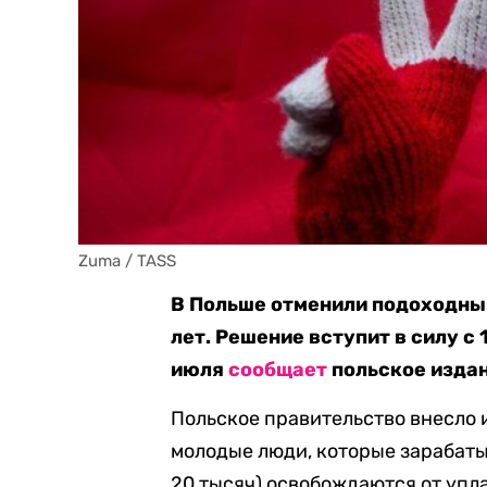
Zuma / TASS
В Польше отменили подоходный
лет. Решение вступит в силу с 
июля
сообщает
польское издан
Польское правительство внесло и
молодые люди, которые зарабатыв
20 тысяч) освобождаются от упла