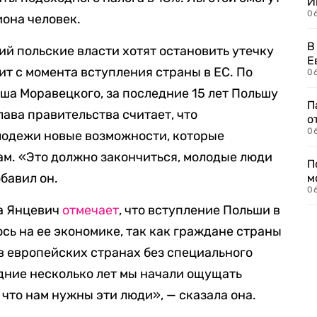
И
0
иона человек.
В
й польские власти хотят остановить утечку
Е
ит с момента вступления страны в ЕС. По
06
а Моравецкого, за последние 15 лет Польшу
П
лава правительства считает, что
о
06
лодежи новые возможности, которые
м. «Это должно закончиться, молодые люди
П
бавил он.
м
06
а Янцевич
отмечает
, что вступление Польши в
ось на ее экономике, так как граждане страны
в европейских странах без специального
дние несколько лет мы начали ощущать
 что нам нужны эти люди», — сказала она.