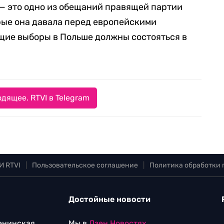
— это одно из обещаний правящей партии
рые она давала перед европейскими
бщие выборы в Польше должны состояться в
дящее. RTVI в Telegram
И RTVI
|
Пользовательское соглашение
|
Политика обработки
Достойные новости
Ленинская
Мы в
Дзен.Новостях