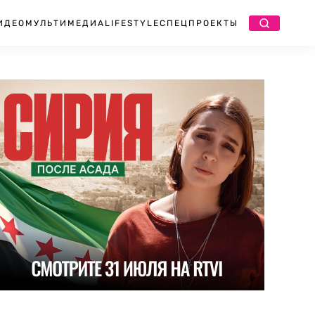
ИДЕО
МУЛЬТИМЕДИА
LIFESTYLE
СПЕЦПРОЕКТЫ