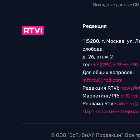
Выходные данные СМ
Редакция
115280, г. Москва, ул. 
слобода,
д. 26, этаж 2
тел:
+7 (499) 579-86-96
Для общих вопросов:
Infortvi@rtvi.com
Редакция RTVI:
news@rt
Маркетинг/PR:
pr@rtvi
Реклама RTVI:
adv-eu@r
Партнерские материа
© ООО "ЭрТиВиАй Продакшн". Все пр