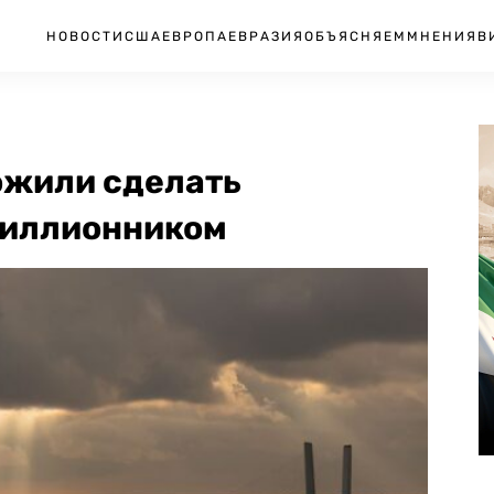
НОВОСТИ
США
ЕВРОПА
ЕВРАЗИЯ
ОБЪЯСНЯЕМ
МНЕНИЯ
В
ожили сделать
миллионником