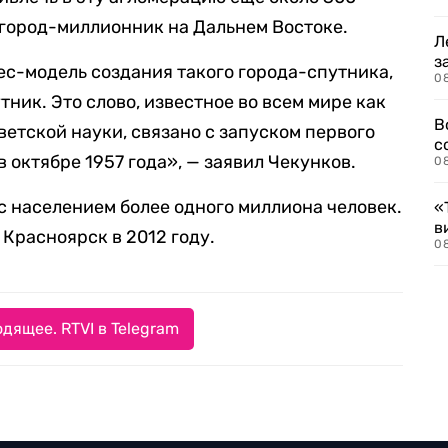
 город-миллионник на Дальнем Востоке.
Л
з
с-модель создания такого города-спутника,
0
тник. Это слово, известное во всем мире как
В
етской науки, связано с запуском первого
с
 октябре 1957 года», — заявил Чекунков.
0
 с населением более одного миллиона человек.
«
в
Красноярск в 2012 году.
0
дящее. RTVI в Telegram