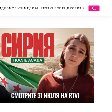
ИДЕО
МУЛЬТИМЕДИА
LIFESTYLE
СПЕЦПРОЕКТЫ