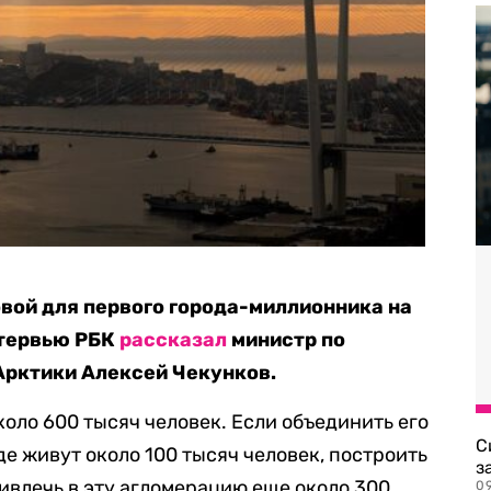
вой для первого города-миллионника на
нтервью РБК
рассказал
министр по
Арктики Алексей Чекунков.
оло 600 тысяч человек. Если объединить его
С
е живут около 100 тысяч человек, построить
з
ивлечь в эту агломерацию еще около 300
0