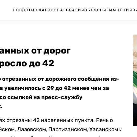
НОВОСТИ
США
ЕВРОПА
ЕВРАЗИЯ
ОБЪЯСНЯЕМ
МНЕНИЯ
В
анных от дорог
росло до 42
 отрезанных от дорожного сообщения из-
 увеличилось с 29 до 42 менее чем за
со ссылкой на пресс-службу
.
х отрезаны 42 населенных пункта. Речь о
йском, Лазовском, Партизанском, Хасанском и