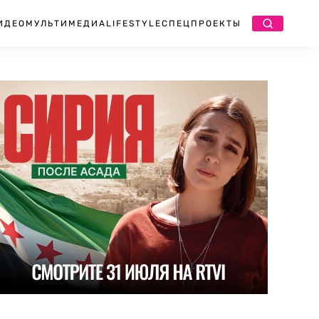
ИДЕО
МУЛЬТИМЕДИА
LIFESTYLE
СПЕЦПРОЕКТЫ