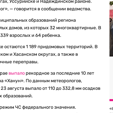
гах, Уссурийске и Надеждинском районе.
ог», — говорится в сообщении ведомства.
униципальных образований региона
ых домов, из которых 32 многоквартирные. В
339 взрослых и 64 ребенка.
е остаются 1 189 придомовых территорий. В
ом и Хасанском округах, а также в
очные переправы.
крае
выпало
рекордное за последние 10 лет
на «Ханун». По данным метеорологов,
23 августа выпало от 110 до 332,8 мм осадков
х образований.
режим ЧС федерального значения.
«