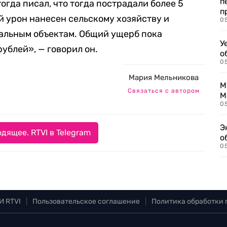
п
огда писал, что тогда пострадали более 5
п
 урон нанесен сельскому хозяйству и
0
альным объектам. Общий ущерб пока
У
ублей», — говорил он.
о
0
Мария Мельникова
М
Связаться с автором
М
05
Э
дящее. RTVI в Telegram
о
05
И RTVI
|
Пользовательское соглашение
|
Политика обработки