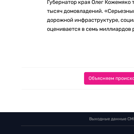
Губернатор края Олег Кожемяко т
тысяч домовладений. «Серьезный
дорожной инфраструктуре, соци
оценивается в семь миллиардов р
Объясняем происхо
Выходные данные СМ