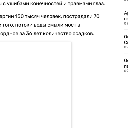
 с ушибами конечностей и травмами глаз.
А
ергии 150 тысяч человек, пострадали 70
п
09
 того, потоки воды смыли мост в
ордное за 36 лет количество осадков.
О
С
09
О
п
09