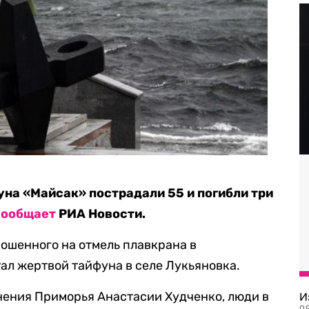
уна «Майсак» пострадали 55 и погибли три
сообщает
РИА Новости.
рошенного на отмель плавкрана в
тал жертвой тайфуна в селе Лукьяновка.
ения Приморья Анастасии Худченко, люди в
И
09