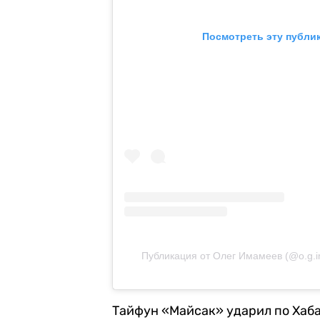
Посмотреть эту публи
Публикация от Олег Имамеев (@o.g.
Тайфун «Майсак» ударил по Хаб