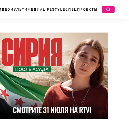
ИДЕО
МУЛЬТИМЕДИА
LIFESTYLE
СПЕЦПРОЕКТЫ