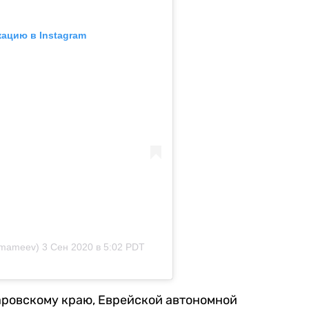
кацию в Instagram
imameev)
3 Сен 2020 в 5:02 PDT
аровскому краю, Еврейской автономной