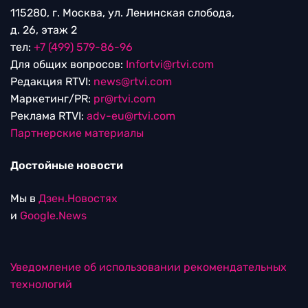
115280, г. Москва, ул. Ленинская слобода,
д. 26, этаж 2
тел:
+7 (499) 579-86-96
Для общих вопросов:
Infortvi@rtvi.com
Редакция RTVI:
news@rtvi.com
Маркетинг/PR:
pr@rtvi.com
Реклама RTVI:
adv-eu@rtvi.com
Партнерские материалы
Достойные новости
Мы в
Дзен.Новостях
и
Google.News
Уведомление об использовании рекомендательных
технологий