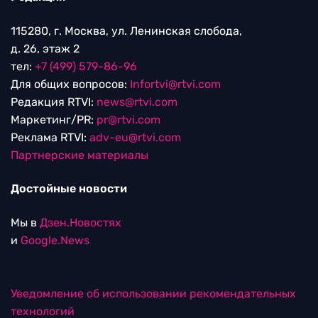
115280, г. Москва, ул. Ленинская слобода,
д. 26, этаж 2
тел:
+7 (499) 579-86-96
Для общих вопросов:
Infortvi@rtvi.com
Редакция RTVI:
news@rtvi.com
Маркетинг/PR:
pr@rtvi.com
Реклама RTVI:
adv-eu@rtvi.com
Партнерские материалы
Достойные новости
Мы в
Дзен.Новостях
и
Google.News
Уведомление об использовании рекомендательных
технологий