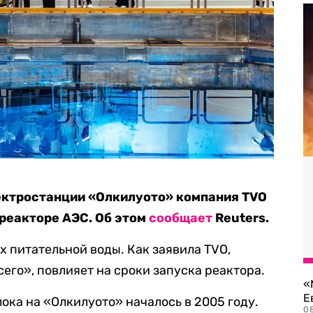
ектростанции «Олкилуото» компания TVO
реакторе АЭС. Об этом
сообщает
Reuters.
 питательной воды. Как заявила TVO,
его», повлияет на сроки запуска реактора.
«
Е
ока на «Олкилуото» началось в 2005 году.
0