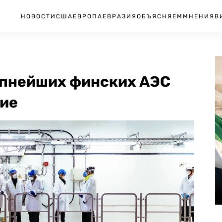
НОВОСТИ
США
ЕВРОПА
ЕВРАЗИЯ
ОБЪЯСНЯЕМ
МНЕНИЯ
В
рупнейших финских АЭС
ие