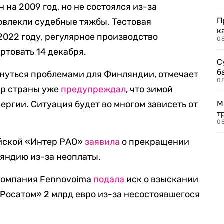
 на 2009 год, но не состоялся из-за
П
овлекли судебные тяжбы. Тестовая
к
2022 году, регулярное производство
0
ртовать 14 декабря.
С
б
нуться проблемами для Финляндии, отмечает
0
ор страны уже
предупреждал
, что зимой
ргии. Ситуация будет во многом зависеть от
М
т
0
ийской «Интер РАО»
заявила
о прекращении
яндию из-за неоплаты.
окомпания Fennovoima
подала
иск о взыскании
Росатом» 2 млрд евро из-за несостоявшегося