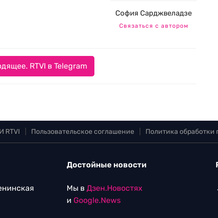
София Сарджвеладзе
Связаться с автором
дящее. RTVI в Telegram
И RTVI
|
Пользовательское соглашение
|
Политика обработки
Достойные новости
Ленинская
Мы в
Дзен.Новостях
и
Google.News