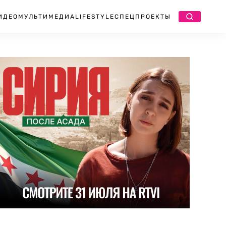
ИДЕО
МУЛЬТИМЕДИА
LIFESTYLE
СПЕЦПРОЕКТЫ