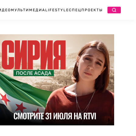
ИДЕО
МУЛЬТИМЕДИА
LIFESTYLE
СПЕЦПРОЕКТЫ