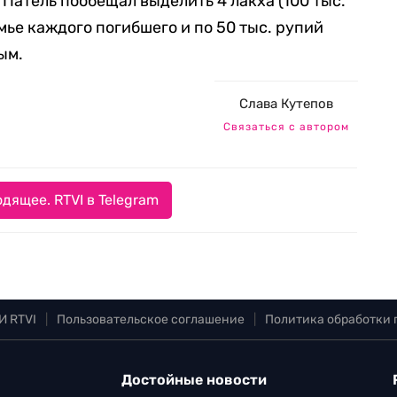
Патель пообещал выделить 4 лакха (100 тыс.
емье каждого погибшего и по 50 тыс. рупий
ым.
Слава Кутепов
Связаться с автором
дящее. RTVI в Telegram
И RTVI
|
Пользовательское соглашение
|
Политика обработки
Достойные новости