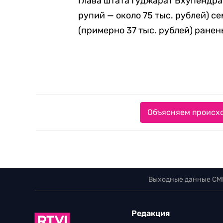
Глава штата Гуджарат Бхупендра 
рупий — около 75 тыс. рублей) с
(примерно 37 тыс. рублей) ранен
Объясняем происхо
Выходные данные СМ
Редакция