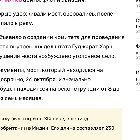
и
0
орые удерживали мост, оборвались, после
С
пало в реку.
Г
07
бъявило о создании комитета для проведения
стр внутренних дел штата Гуджарат Харш
Ф
в
рушения моста возбуждено уголовное дело.
07
кументы, мост, который находился на
М
р
осрочно, 26 октября. Изначально
07
будет находиться на реконструкции от 8 до
ез семь месяцев.
ху был открыт в XIX веке, в период
обритании в Индии. Его длина составляет 230