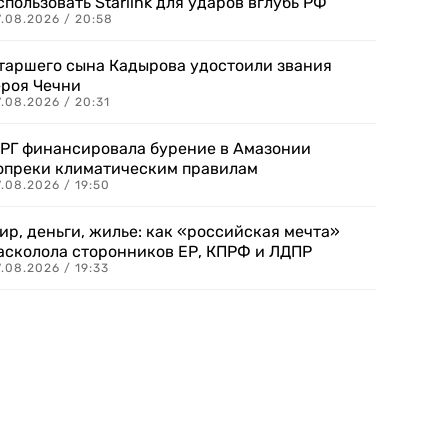
спользовать Starlink для ударов вглубь РФ
7.08.2026 / 20:58
таршего сына Кадырова удостоили звания
ероя Чечни
.08.2026 / 20:31
РГ финансировала бурение в Амазонии
опреки климатическим правилам
.08.2026 / 19:50
ир, деньги, жилье: как «российская мечта»
асколола сторонников ЕР, КПРФ и ЛДПР
.08.2026 / 19:33