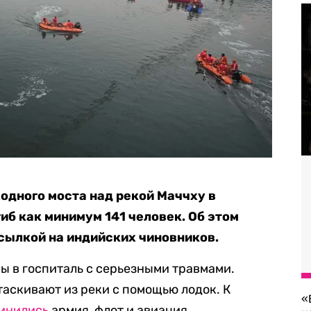
одного моста над рекой Маччху в
иб как минимум 141 человек. Об этом
сылкой на индийских чиновников.
ны в госпиталь с серьезными травмами.
таскивают из реки с помощью лодок. К
«
инились
армия, флот и авиация.