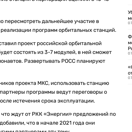
У
м
мо пересмотреть дальнейшее участие в
07
 реализации программ орбитальных станций.
Ф
м
ставил проект российской орбитальной
Р
удет состоять из 3-7 модулей, в ней сможет
07
смонавтов. Развертывать РОСС планируют
«
о
07
тников проекта МКС, использовать станцию
 партнеры программы ведут переговоры о
осле истечения срока эксплуатации.
 что ждут от РКК «Энергии» предложений по
добавили, что в начале 2021 года они
угими партнерами эту тему.