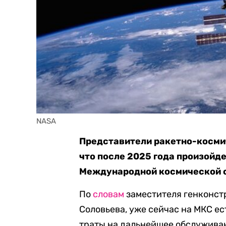
NASA
Представители ракетно-косми
что после 2025 года произойд
Международной космической с
По
словам
заместителя генконст
Соловьева, уже сейчас на МКС е
траты на дальнейшее обслуживан