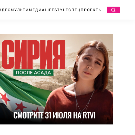
ИДЕО
МУЛЬТИМЕДИА
LIFESTYLE
СПЕЦПРОЕКТЫ