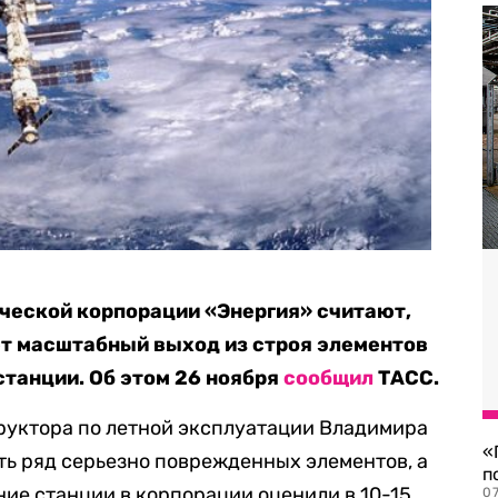
ческой корпорации «Энергия» считают,
ет масштабный выход из строя элементов
танции. Об этом 26 ноября
сообщил
ТАСС.
руктора по летной эксплуатации Владимира
«
сть ряд серьезно поврежденных элементов, а
п
ие станции в корпорации оценили в 10-15
07