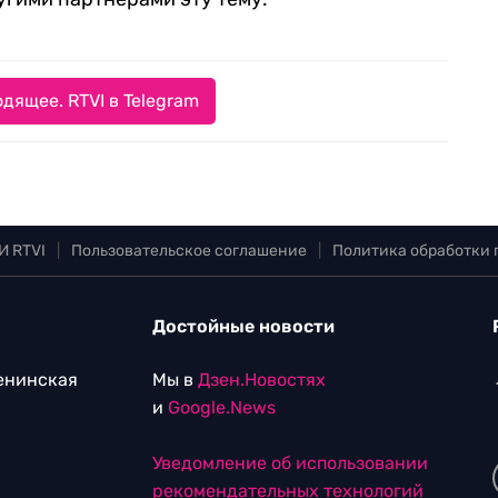
дящее. RTVI в Telegram
И RTVI
|
Пользовательское соглашение
|
Политика обработки
Достойные новости
Ленинская
Мы в
Дзен.Новостях
и
Google.News
Уведомление об использовании
рекомендательных технологий