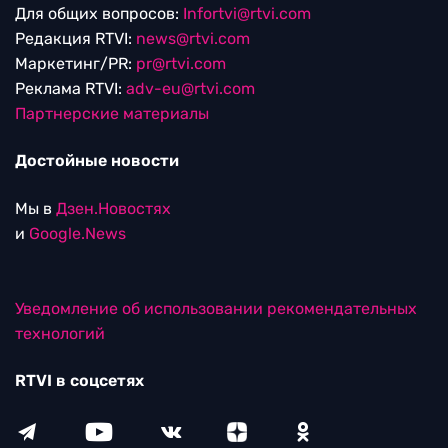
Для общих вопросов:
Infortvi@rtvi.com
Редакция RTVI:
news@rtvi.com
Маркетинг/PR:
pr@rtvi.com
Реклама RTVI:
adv-eu@rtvi.com
Партнерские материалы
Достойные новости
Мы в
Дзен.Новостях
и
Google.News
Уведомление об использовании рекомендательных
технологий
RTVI в соцсетях