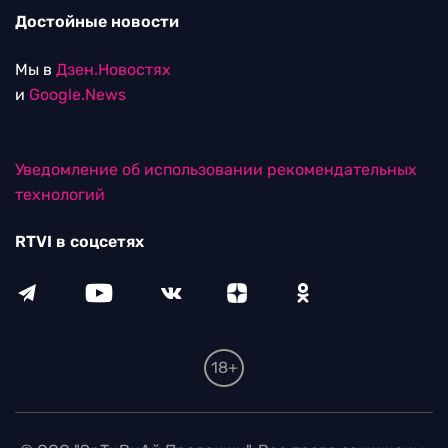
Достойные новости
Мы в
Дзен.Новостях
и
Google.News
Уведомление об использовании рекомендательных
технологий
RTVI в соцсетях
18+