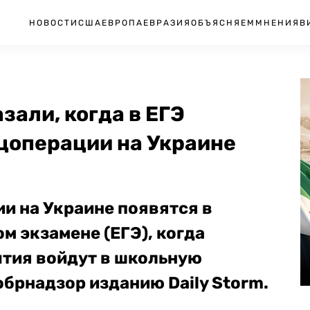
НОВОСТИ
США
ЕВРОПА
ЕВРАЗИЯ
ОБЪЯСНЯЕМ
МНЕНИЯ
В
зали, когда в ЕГЭ
цоперации на Украине
и на Украине появятся в
м экзамене (ЕГЭ), когда
тия войдут в школьную
обрнадзор изданию
Daily Storm.