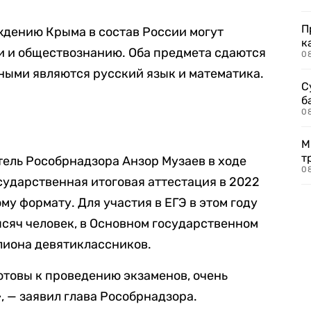
П
ждению Крыма в состав России могут
к
ии и обществознанию. Оба предмета сдаются
0
ными являются русский язык и математика.
С
б
0
М
т
тель Рособрнадзора Анзор Музаев в ходе
0
сударственная итоговая аттестация в 2022
у формату. Для участия в ЕГЭ в этом году
ысяч человек, в Основном государственном
ллиона девятиклассников.
товы к проведению экзаменов, очень
, — заявил глава Рособрнадзора.