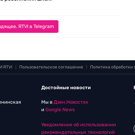
дящее. RTVI в Telegram
И RTVI
|
Пользовательское соглашение
|
Политика обработки
Достойные новости
Ленинская
Мы в
Дзен.Новостях
и
Google.News
Уведомление об использовании
рекомендательных технологий