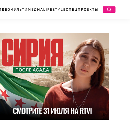
ИДЕО
МУЛЬТИМЕДИА
LIFESTYLE
СПЕЦПРОЕКТЫ