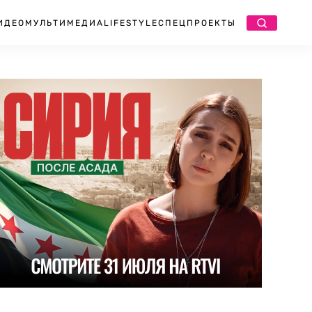
ИДЕО
МУЛЬТИМЕДИА
LIFESTYLE
СПЕЦПРОЕКТЫ