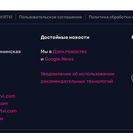
И RTVI
|
Пользовательское соглашение
|
Политика обработки
Достойные новости
Ленинская
Мы в
Дзен.Новостях
и
Google.News
Уведомление об использовании
рекомендательных технологий
vi.com
.com
tvi.com
лы