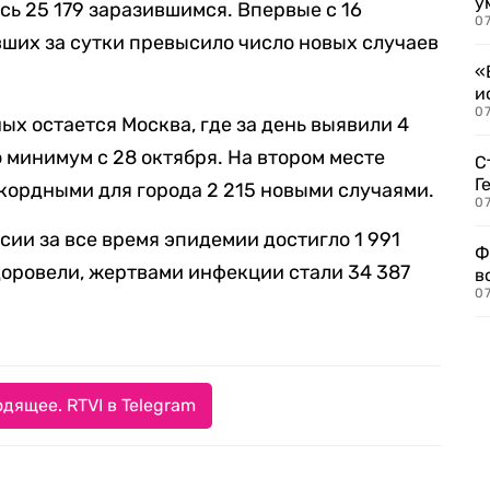
у
сь 25 179 заразившимся. Впервые с 16
07
ших за сутки превысило число новых случаев
«
и
0
х остается Москва, где за день выявили 4
 минимум с 28 октября. На втором месте
С
Г
кордными для города 2 215 новыми случаями.
07
сии за все время эпидемии достигло 1 991
Ф
здоровели, жертвами инфекции стали 34 387
в
07
дящее. RTVI в Telegram