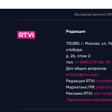
Выходные данные СМ
Редакция
115280, г. Москва, ул. 
слобода,
д. 26, этаж 2
тел:
+7 (499) 579-86-96
Для общих вопросов:
Infortvi@rtvi.com
Редакция RTVI:
news@rt
Маркетинг/PR:
pr@rtvi
Реклама RTVI:
adv-eu@r
Партнерские материа