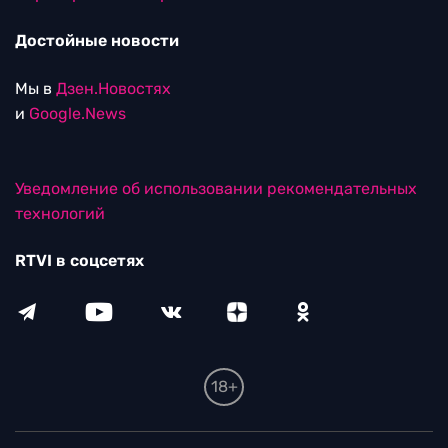
Достойные новости
Мы в
Дзен.Новостях
и
Google.News
Уведомление об использовании рекомендательных
технологий
RTVI в соцсетях
18+