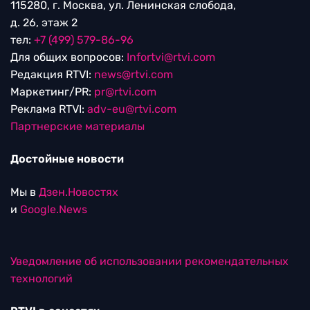
115280, г. Москва, ул. Ленинская слобода,
д. 26, этаж 2
тел:
+7 (499) 579-86-96
Для общих вопросов:
Infortvi@rtvi.com
Редакция RTVI:
news@rtvi.com
Маркетинг/PR:
pr@rtvi.com
Реклама RTVI:
adv-eu@rtvi.com
Партнерские материалы
Достойные новости
Мы в
Дзен.Новостях
и
Google.News
Уведомление об использовании рекомендательных
технологий