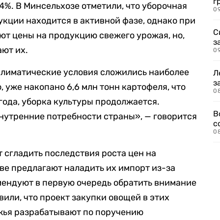
г
44%. В Минсельхозе отметили, что уборочная
09
кции находится в активной фазе, однако при
С
ают цены на продукцию свежего урожая, но,
з
ают их.
0
климатические условия сложились наиболее
Л
з
, уже накопано 6,6 млн тонн картофеля, что
0
года, уборка культуры продолжается.
В
нутренние потребности страны», — говорится
с
0
т сгладить последствия роста цен на
ве предлагают наладить их импорт из-за
мендуют в первую очередь обратить внимание
вили, что проект закупки овощей в этих
ежья разрабатывают по поручению