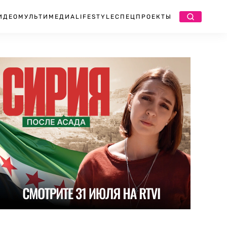
ИДЕО
МУЛЬТИМЕДИА
LIFESTYLE
СПЕЦПРОЕКТЫ