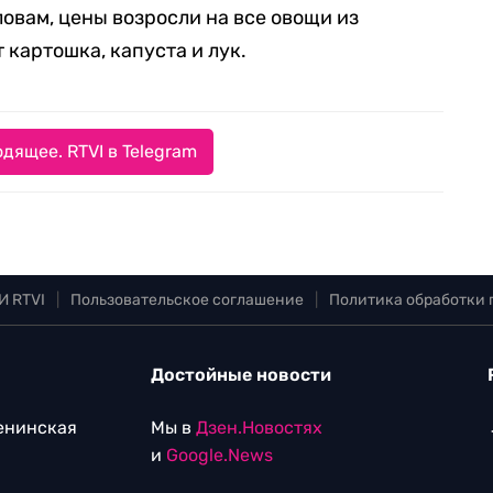
ловам, цены возросли на все овощи из
 картошка, капуста и лук.
дящее. RTVI в Telegram
И RTVI
|
Пользовательское соглашение
|
Политика обработки
Достойные новости
Ленинская
Мы в
Дзен.Новостях
и
Google.News