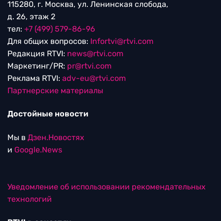
115280, г. Москва, ул. Ленинская слобода,
д. 26, этаж 2
тел:
+7 (499) 579-86-96
Для общих вопросов:
Infortvi@rtvi.com
Редакция RTVI:
news@rtvi.com
Маркетинг/PR:
pr@rtvi.com
Реклама RTVI:
adv-eu@rtvi.com
Партнерские материалы
Достойные новости
Мы в
Дзен.Новостях
и
Google.News
Уведомление об использовании рекомендательных
технологий