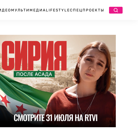
ИДЕО
МУЛЬТИМЕДИА
LIFESTYLE
СПЕЦПРОЕКТЫ