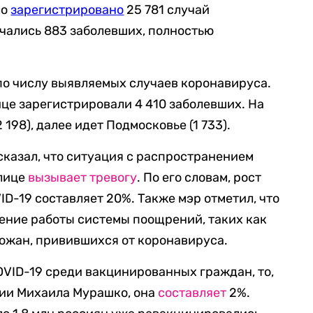
ло
зарегистрирован
о
25 781 случай
чались 883 заболевших, полностью
по числу выявляемых случаев коронавируса.
лице зарегистрировали 4 410 заболевших. На
198), далее идет Подмосковье (1 733).
казал, что ситуация с распространением
олице
вызывает тревогу
. По его словам, рост
D-19 составляет 20%. Также мэр отметил, что
ение работы системы поощрений, таких как
ожан, привившихся от коронавируса.
OVID-19 среди вакцинированных граждан, то,
сии Михаила Мурашко, она
составляет
2%.