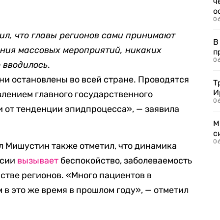
ч
о
0
ил, что главы регионов сами принимают
В
ния массовых мероприятий, никаких
п
0
 вводилось
.
и остановлены во всей стране. Проводятся
Т
И
овлением главного государственного
06
и от тенденции эпидпроцесса», — заявила
М
с
0
 Мишустин также отметил, что динамика
ссии
вызывает
беспокойство, заболеваемость
стве регионов. «Много пациентов в
м в это же время в прошлом году», — отметил