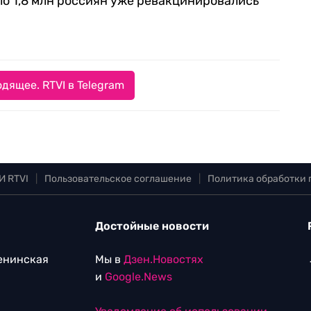
ло 1,8 млн россиян уже ревакцинировались
дящее. RTVI в Telegram
И RTVI
|
Пользовательское соглашение
|
Политика обработки
Достойные новости
Ленинская
Мы в
Дзен.Новостях
и
Google.News