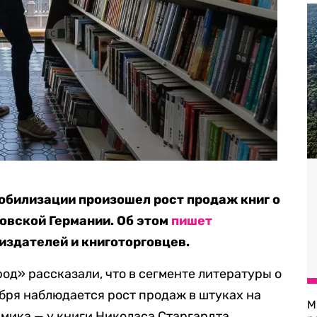
мобилизации произошел рост продаж книг о
ровской Германии. Об этом
пишет
издателей и книготорговцев.
од» рассказали, что в сегменте литературы о
ября наблюдается рост продаж в штуках на
М
амика — у книги Николаса Старгардта