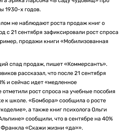
ига Эрика Ларсона «В саду чудовищ» про
 1930-х годов.
елом не наблюдают роста продаж книг о
од с 21 сентября зафиксировали рост спроса
пример, продажи книги «Мобилизованная
щий спад продаж, пишет «Коммерсантъ».
виков рассказал, что после 21 сентября
0% и сейчас идет «медленное
е отметили рост спроса на учебные пособия
ке к школе. «Бомбора» сообщила о росте
коделие», а также книг психолога Ольги
Альпине» сообщили, что в сентябре на 40%
 Франкла «Скажи жизни «да»».