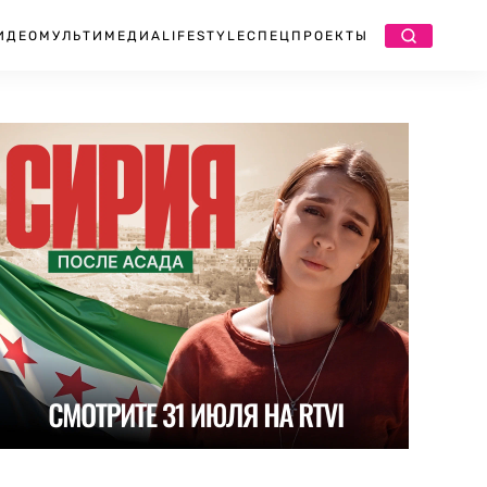
ИДЕО
МУЛЬТИМЕДИА
LIFESTYLE
СПЕЦПРОЕКТЫ