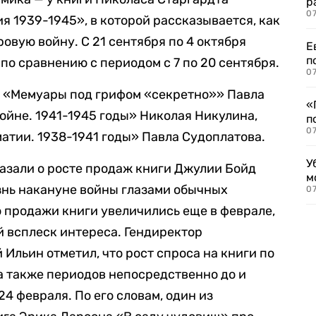
р
07
я 1939-1945», в которой рассказывается, как
вую войну. С 21 сентября по 4 октября
Е
п
по сравнению с периодом с 7 по 20 сентября.
07
и «Мемуары под грифом «секретно»» Павла
«
ойне. 1941-1945 годы» Николая Никулина,
п
07
атии. 1938-1941 годы» Павла Судоплатова.
У
азали о росте продаж книги Джулии Бойд
м
знь накануне войны глазами обычных
07
о продажи книги увеличились еще в феврале,
й всплеск интереса. Гендиректор
Ильин отметил, что рост спроса на книги по
а также периодов непосредственно до и
24 февраля. По его словам, один из