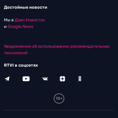
Достойные новости
Мы в
Дзен.Новостях
и
Google.News
Уведомление об использовании рекомендательных
технологий
RTVI в соцсетях
18+