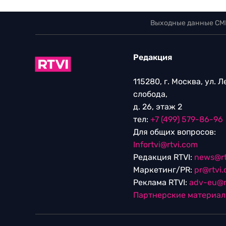
Выходные данные СМ
Редакция
115280, г. Москва, ул. 
слобода,
д. 26, этаж 2
тел:
+7 (499) 579-86-96
Для общих вопросов:
Infortvi@rtvi.com
Редакция RTVI:
news@rt
Маркетинг/PR:
pr@rtvi
Реклама RTVI:
adv-eu@r
Партнерские материа