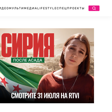
ИДЕО
МУЛЬТИМЕДИА
LIFESTYLE
СПЕЦПРОЕКТЫ