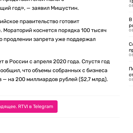
Т
08
щий год», — заявил Мишустин.
В
сийское правительство готовит
р
. Мораторий коснется порядка 100 тысяч
08
 о продлении запрета уже поддержал
С
п
08
 в России с апреля 2020 года. Спустя год
П
ообщил, что объемы собранных с бизнеса
о
 — на 200 миллиардов рублей ($2,7 млрд).
08
дящее. RTVI в Telegram