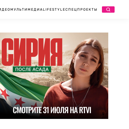
ИДЕО
МУЛЬТИМЕДИА
LIFESTYLE
СПЕЦПРОЕКТЫ