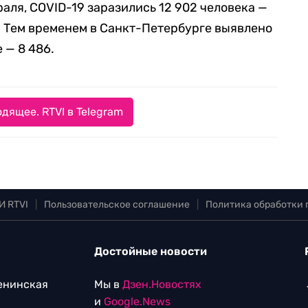
раля, COVID-19 заразились 12 902 человека —
е. Тем временем в Санкт-Петербурге выявлено
 — 8 486.
дящее. RTVI в Telegram
И RTVI
|
Пользовательское соглашение
|
Политика обработки
Достойные новости
Ленинская
Мы в
Дзен.Новостях
и
Google.News