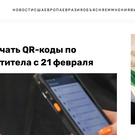
НОВОСТИ
США
ЕВРОПА
ЕВРАЗИЯ
ОБЪЯСНЯЕМ
МНЕНИЯ
В
чать QR-коды по
титела с 21 февраля