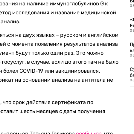
Б
ования на наличие иммуноглобулинов G к
0
метод исследования и название медицинской
«
 анализ.
Е
0
ться на двух языках – русском и английском
ней с момента появления результатов анализа
П
к
умент будут только один раз. Это можно
0
госуслуг, в случае, если до этого там не было
С
н болел COVID-19 или вакцинировался.
б
икат на основании анализа на антитела не
0
, что срок действия сертификата по
оставит шесть месяцев с даты получения
це-премьер Татьяна Голикова
сообщила
, что