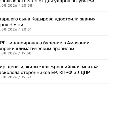
спользовать Starlink для ударов вглубь РФ
7.08.2026 / 20:58
таршего сына Кадырова удостоили звания
ероя Чечни
.08.2026 / 20:31
РГ финансировала бурение в Амазонии
опреки климатическим правилам
.08.2026 / 19:50
ир, деньги, жилье: как «российская мечта»
асколола сторонников ЕР, КПРФ и ЛДПР
.08.2026 / 19:33