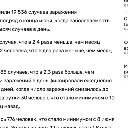
и
0
вили 19 536 случаев заражения
С
подряд с конца июня, когда заболеваемость
Г
сяч случаев в день.
07
случая, что в 2,4 раза меньше, чем месяц
Ф
в
2 человека, что в два раза меньше, чем месяц
07
М
85 случаев, что в 2,3 раза больше, чем
р
07
чи заражений в день фиксировали ежедневно
 дней, когда число заражений снизилось до
а сутки 30 человек, что стало минимумом с 10
яц назад.
сь 776 человек, что стало минимумом с 8 июня
зад. Умерли за день 12 человек, что в 1,8 раза