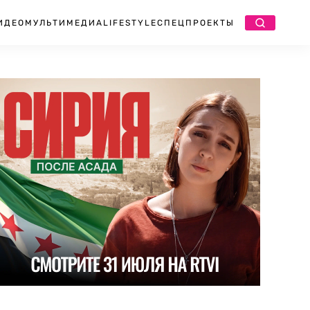
ИДЕО
МУЛЬТИМЕДИА
LIFESTYLE
СПЕЦПРОЕКТЫ