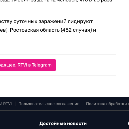
честву суточных заражений лидируют
в), Ростовская область (482 случая) и
дящее. RTVI в Telegram
И RTVI
|
Пользовательское соглашение
|
Политика обработки
Достойные новости