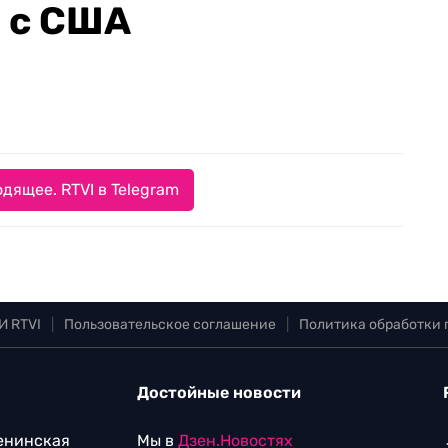
 с США
дящее. RTVI в Telegram
И RTVI
|
Пользовательское соглашение
|
Политика обработки
Достойные новости
Ленинская
Мы в
Дзен.Новостях