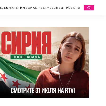
ИДЕО
МУЛЬТИМЕДИА
LIFESTYLE
СПЕЦПРОЕКТЫ