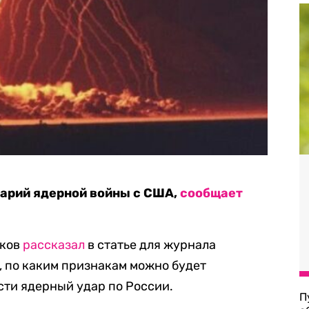
нарий ядерной войны с США,
сообщает
вков
рассказал
в статье для журнала
 по каким признакам можно будет
сти ядерный удар по России.
П