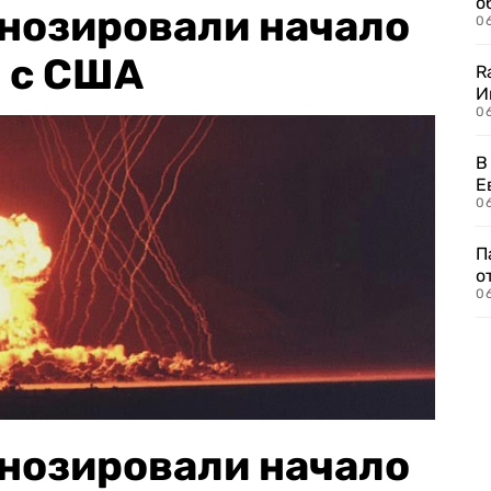
о
гнозировали начало
06
 с США
R
И
0
В
Е
06
П
о
06
гнозировали начало