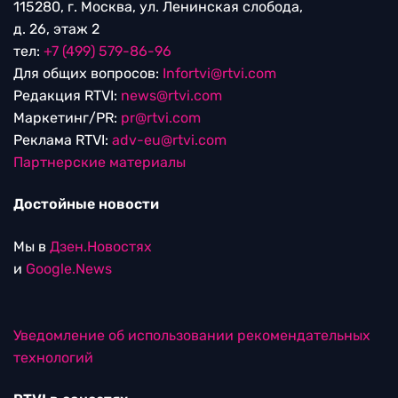
115280, г. Москва, ул. Ленинская слобода,
д. 26, этаж 2
тел:
+7 (499) 579-86-96
Для общих вопросов:
Infortvi@rtvi.com
Редакция RTVI:
news@rtvi.com
Маркетинг/PR:
pr@rtvi.com
Реклама RTVI:
adv-eu@rtvi.com
Партнерские материалы
Достойные новости
Мы в
Дзен.Новостях
и
Google.News
Уведомление об использовании рекомендательных
технологий