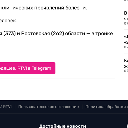
и клинических проявлений болезни.
В
ч
еловек.
07
 (373) и Ростовская (262) области — в тройке
«
«
07
К
ж
дящее. RTVI в Telegram
0
И RTVI
|
Пользовательское соглашение
|
Политика обработки
Достойные новости