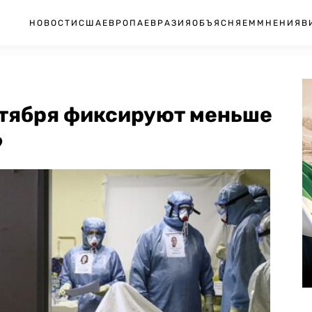
НОВОСТИ
США
ЕВРОПА
ЕВРАЗИЯ
ОБЪЯСНЯЕМ
МНЕНИЯ
В
ктября фиксируют меньше
9