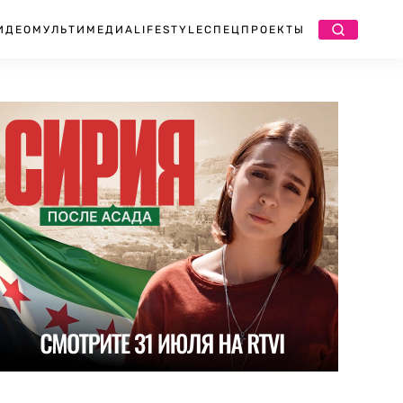
ИДЕО
МУЛЬТИМЕДИА
LIFESTYLE
СПЕЦПРОЕКТЫ