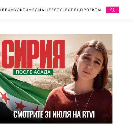
ИДЕО
МУЛЬТИМЕДИА
LIFESTYLE
СПЕЦПРОЕКТЫ