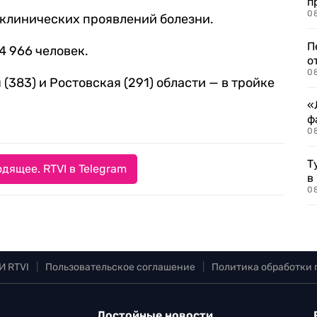
п
08
и клинических проявлений болезни.
П
4 966 человек.
о
08
(383) и Ростовская (291) области — в тройке
«
ф
0
Т
дящее. RTVI в Telegram
в
08
И RTVI
|
Пользовательское соглашение
|
Политика обработки
Достойные новости