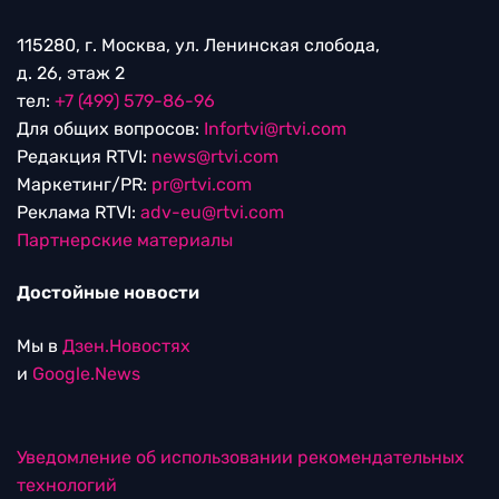
115280, г. Москва, ул. Ленинская слобода,
д. 26, этаж 2
тел:
+7 (499) 579-86-96
Для общих вопросов:
Infortvi@rtvi.com
Редакция RTVI:
news@rtvi.com
Маркетинг/PR:
pr@rtvi.com
Реклама RTVI:
adv-eu@rtvi.com
Партнерские материалы
Достойные новости
Мы в
Дзен.Новостях
и
Google.News
Уведомление об использовании рекомендательных
технологий