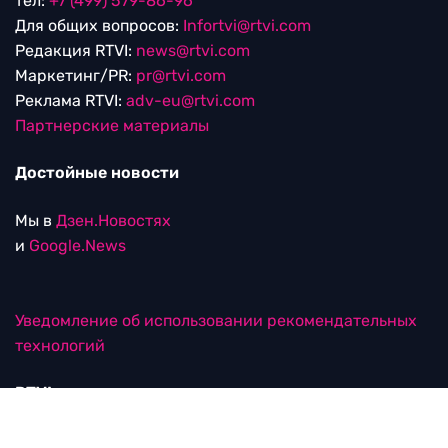
тел:
+7 (499) 579-86-96
Для общих вопросов:
Infortvi@rtvi.com
Редакция RTVI:
news@rtvi.com
Маркетинг/PR:
pr@rtvi.com
Реклама RTVI:
adv-eu@rtvi.com
Партнерские материалы
Достойные новости
Мы в
Дзен.Новостях
и
Google.News
Уведомление об использовании рекомендательных
технологий
RTVI в соцсетях