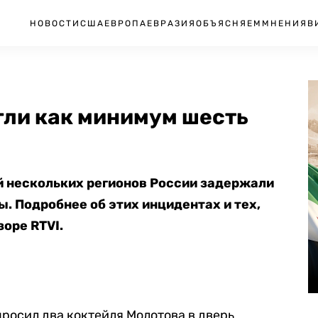
НОВОСТИ
США
ЕВРОПА
ЕВРАЗИЯ
ОБЪЯСНЯЕМ
МНЕНИЯ
В
гли как минимум шесть
й нескольких регионов России задержали
. Подробнее об этих инцидентах и тех,
зоре RTVI.
росил два коктейля Молотова в дверь