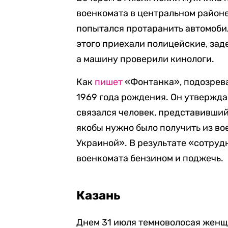
военкомата в центральном районе 
попытался протаранить автомобил
этого приехали полицейские, зад
а машину проверили кинологи.
Как
пишет
«Фонтанка», подозрев
1969 года рождения. Он утверждае
связался человек, представивши
якобы нужно было получить из во
Украиной». В результате «сотруд
военкомата бензином и поджечь.
Казань
Днем 31 июля темноволосая женщ