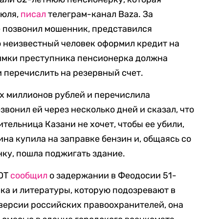
июля,
писал
телеграм-канал Baza. За
е позвонил мошенник, представился
о неизвестный человек оформил кредит на
оимки преступника пенсионерка должна
и перечислить на резервный счет.
х миллионов рублей и перечислила
вонил ей через несколько дней и сказал, что
жительница Казани не хочет, чтобы ее убили,
а купила на заправке бензин и, общаясь со
ку, пошла поджигать здание.
HOT
сообщил
о задержании в Феодосии 51-
ка и литературы, которую подозревают в
 версии российских правоохранителей, она