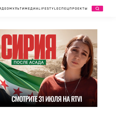
ИДЕО
МУЛЬТИМЕДИА
LIFESTYLE
СПЕЦПРОЕКТЫ