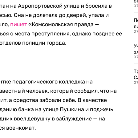
о
ан на Аэропортовской улице и бросила в
07
сью. Она не долетела до дверей, упала и
П
шло,
пишет
«Комсомольская правда —
л
07
ся с места преступления, однако позднее ее
 отделов полиции города.
У
э
07
Т
С
нтке педагогического колледжа на
07
вестный человек, который сообщил, что на
т, а средства забрали себе. В качестве
зданию банка на улице Пушкина и поджечь
седник ввел девушку в заблуждение — на
ся военкомат.