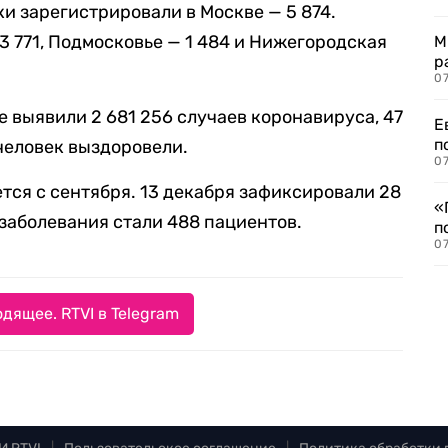
и зарегистрировали в Москве — 5 874.
3 771, Подмосковье — 1 484 и Нижегородская
М
р
07
е выявили 2 681 256 случаев коронавируса, 47
Е
п
 человек выздоровели.
07
тся с сентября. 13 декабря зафиксировали 28
«
 заболевания стали 488 пациентов.
п
07
дящее. RTVI в Telegram