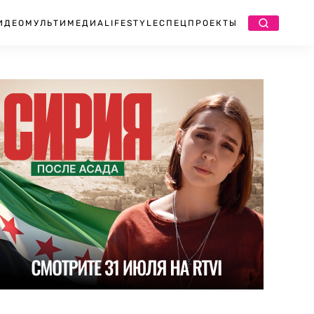
ИДЕО
МУЛЬТИМЕДИА
LIFESTYLE
СПЕЦПРОЕКТЫ