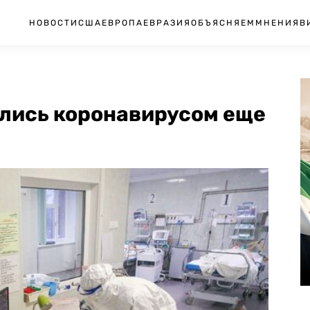
НОВОСТИ
США
ЕВРОПА
ЕВРАЗИЯ
ОБЪЯСНЯЕМ
МНЕНИЯ
В
ились коронавирусом еще