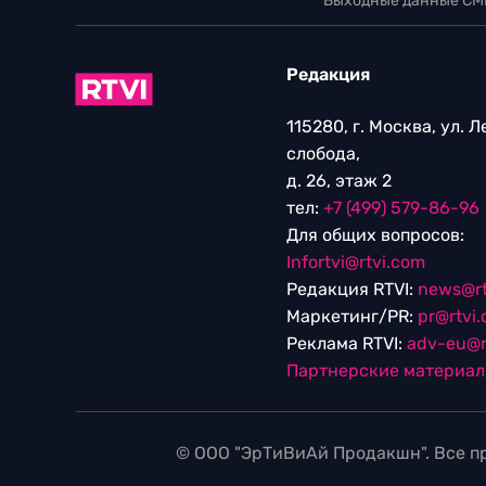
Выходные данные СМ
Редакция
115280, г. Москва, ул. 
слобода,
д. 26, этаж 2
тел:
+7 (499) 579-86-96
Для общих вопросов:
Infortvi@rtvi.com
Редакция RTVI:
news@rt
Маркетинг/PR:
pr@rtvi
Реклама RTVI:
adv-eu@r
Партнерские материа
© ООО "ЭрТиВиАй Продакшн". Все пр