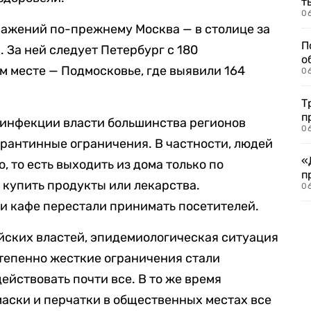
т
06
ражений по-прежнему Москва — в столице за
П
. За ней следует Петербург с 180
о
м месте — Подмосковье, где выявили 164
06
Т
п
 инфекции власти большинства регионов
06
арантинные ограничения. В частности, людей
«
 то есть выходить из дома только по
п
 купить продукты или лекарства.
06
и кафе перестали принимать посетителей.
ийских властей, эпидемиологическая ситуация
степенно жесткие ограничения стали
действовать почти все. В то же время
маски и перчатки в общественных местах все