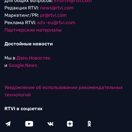
Для общих вопросов:
Infortvi@rtvi.com
Редакция RTVI:
news@rtvi.com
Маркетинг/PR:
pr@rtvi.com
Реклама RTVI:
adv-eu@rtvi.com
Партнерские материалы
Достойные новости
Мы в
Дзен.Новостях
и
Google.News
Уведомление об использовании рекомендательных
технологий
RTVI в соцсетях