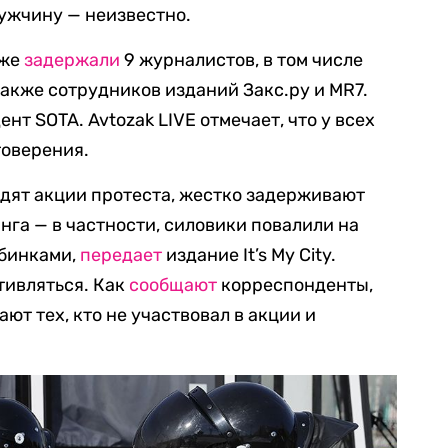
ужчину — неизвестно.
уже
задержали
9 журналистов, в том числе
также сотрудников изданий Закс.ру и MR7.
нт SOTA. Avtozak LIVE отмечает, что у всех
товерения.
одят акции протеста, жестко задерживают
га — в частности, силовики повалили на
убинками,
передает
издание It’s My City.
тивляться. Как
сообщают
корреспонденты,
ют тех, кто не участвовал в акции и