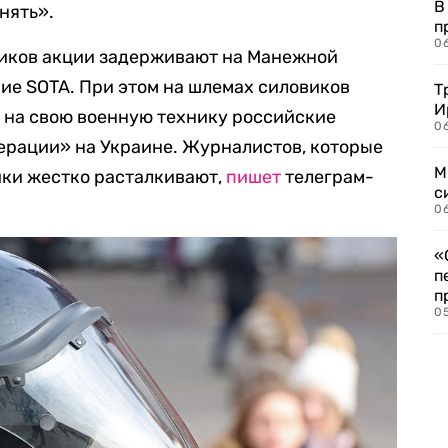
В
нять».
п
0
ников акции задерживают на Манежной
ие SOTA. При этом на шлемах силовиков
Т
И
т на свою военную технику российские
06
ерации» на Украине. Журналистов, которые
М
ики жестко расталкивают,
пишет
телеграм-
с
0
«
п
п
0