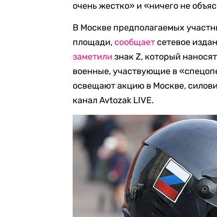
очень жестко» и «ничего не объяс
В Москве предполагаемых участ
площади,
сообщает
сетевое издан
заметили
знак Z, который нанося
военные, участвующие в «спецоп
освещают акцию в Москве, силов
канал Avtozak LIVE.