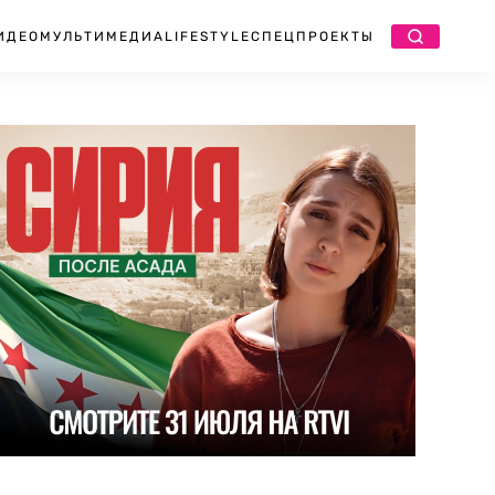
ИДЕО
МУЛЬТИМЕДИА
LIFESTYLE
СПЕЦПРОЕКТЫ