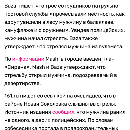
Baza пишет, что трое сотрудников патрульно-
постовой службы «прочесывали местность, как
вдруг увидели в лесу мужчину в балаклаве,
камуфляже и с оружием». Увидев полицейских,
мужчина начал стрелять. Baza также
утверждает, что стрелял мужчина из пулемета.
По
информации
Mash, в городе введен план
«Сирена». Mash и Baza утверждают, что
стрельбу открыл мужчина, подозреваемый в
дезертирстве.
161.ru пишет со ссылкой на очевидцев, что в
районе Новая Соколовка слышны выстрелы.
Источник издания
сообщил
, что мужчина ранил
не одного, а двоих полицейских. По словам
собеседника портала в правоохранительных