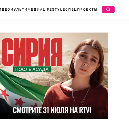
ИДЕО
МУЛЬТИМЕДИА
LIFESTYLE
СПЕЦПРОЕКТЫ