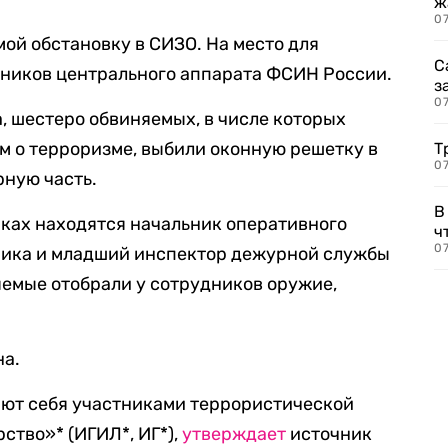
ж
0
ой обстановку в СИЗО. На место для
С
дников центрального аппарата ФСИН России.
з
0
, шестеро обвиняемых, в числе которых
м о терроризме, выбили оконную решетку в
Т
07
рную часть.
В
иках находятся начальник оперативного
ч
07
ника и младший инспектор дежурной службы
емые отобрали у сотрудников оружие,
на.
ют себя участниками террористической
ство»* (ИГИЛ*, ИГ*),
утверждает
источник