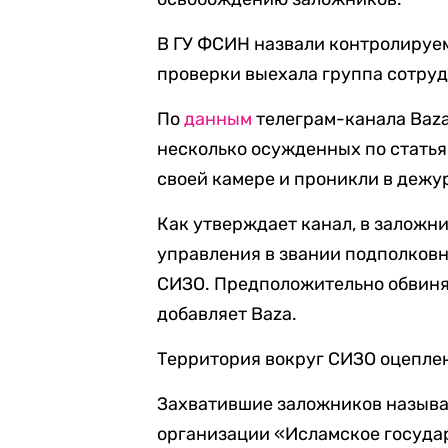
В ГУ ФСИН назвали контролируем
проверки выехала группа сотру
По
данным
телеграм-канала Baza
несколько осужденных по статья
своей камере и проникли в дежу
Как утверждает канал, в заложн
управления в звании подполков
СИЗО. Предположительно обвиня
добавляет Baza.
Территория вокруг СИЗО оцепле
Захватившие заложников называ
организации «Исламское государ