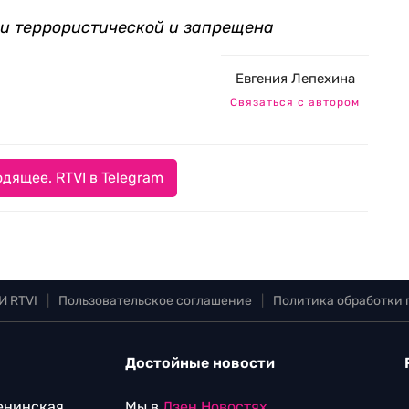
ии террористической и запрещена
Евгения Лепехина
Связаться с автором
дящее. RTVI в Telegram
И RTVI
|
Пользовательское соглашение
|
Политика обработки
Достойные новости
Ленинская
Мы в
Дзен.Новостях