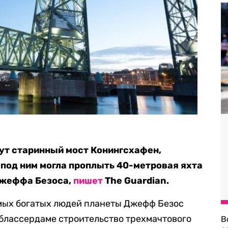
ут старинный мост Конингсхафен,
 под ним могла проплыть 40-метровая яхта
Джеффа Безоса,
пишет
The Guardian.
амых богатых людей планеты Джефф Безос
ьблассердаме строительство трехмачтового
В