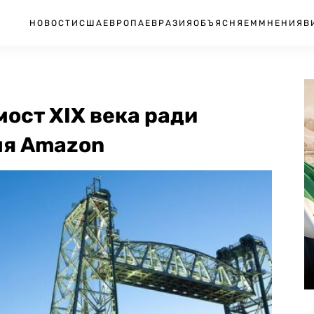
НОВОСТИ
США
ЕВРОПА
ЕВРАЗИЯ
ОБЪЯСНЯЕМ
МНЕНИЯ
В
мост XIX века ради
ля Amazon