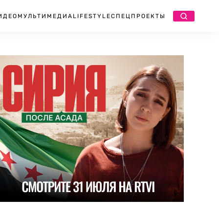
ИДЕО
МУЛЬТИМЕДИА
LIFESTYLE
СПЕЦПРОЕКТЫ