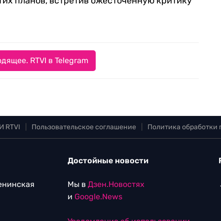
этих планов, встретив ожесточенную критику
дящее. RTVI в Telegram
И RTVI
|
Пользовательское соглашение
|
Политика обработки
Достойные новости
Ленинская
Мы в
Дзен.Новостях
и
Google.News