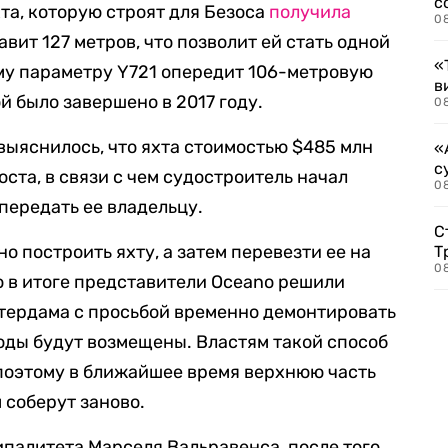
с
та, которую строят для Безоса
получила
0
авит 127 метров, что позволит ей стать одной
«
ому параметру Y721 опередит 106-метровую
в
ой было завершено в 2017 году.
0
выяснилось, что яхта стоимостью $485 млн
«
с
ста, в связи с чем судостроитель начал
08
передать ее владельцу.
С
о построить яхту, а затем перевезти ее на
Т
08
о в итоге представители Oceano решили
тердама с просьбой временно демонтировать
ходы будут возмещены. Властям такой способ
поэтому в ближайшее время верхнюю часть
 соберут заново.
палитета Марселя Вальравенса, после того