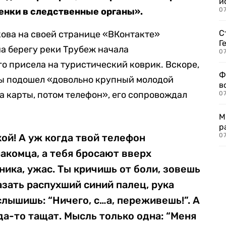
и
енки в следственные органы».
0
С
ова на своей странице «ВКонтакте»
Г
на берегу реки Трубеж начала
07
го присела на туристический коврик. Вскоре,
Ф
ины подошел «довольно крупный молодой
в
а карты, потом телефон», его сопровождал
07
М
р
ой! А уж когда твой телефон
07
накомца, а тебя бросают вверх
ика, ужас. Ты кричишь от боли, зовешь
зать распухший синий палец, рука
 слышишь: “Ничего, с…а, переживешь!”. А
уда-то тащат. Мысль только одна: “Меня