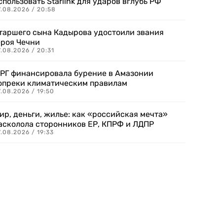
спользовать Starlink для ударов вглубь РФ
7.08.2026 / 20:58
таршего сына Кадырова удостоили звания
ероя Чечни
.08.2026 / 20:31
РГ финансировала бурение в Амазонии
опреки климатическим правилам
.08.2026 / 19:50
ир, деньги, жилье: как «российская мечта»
асколола сторонников ЕР, КПРФ и ЛДПР
.08.2026 / 19:33