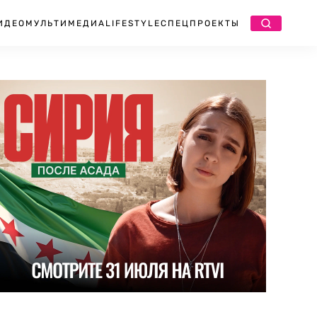
ИДЕО
МУЛЬТИМЕДИА
LIFESTYLE
СПЕЦПРОЕКТЫ