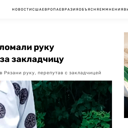
НОВОСТИ
США
ЕВРОПА
ЕВРАЗИЯ
ОБЪЯСНЯЕМ
МНЕНИЯ
В
сломали руку
 за закладчицу
в Рязани руку, перепутав с закладчицей