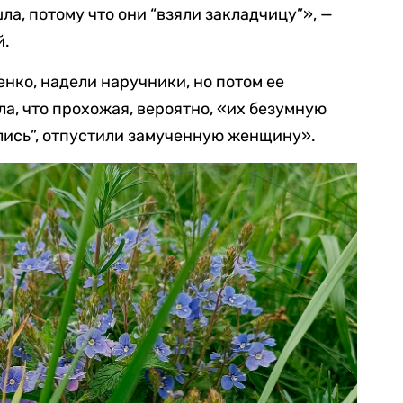
ла, потому что они “взяли закладчицу”», —
й.
енко, надели наручники, но потом ее
а, что прохожая, вероятно, «их безумную
нались”, отпустили замученную женщину».