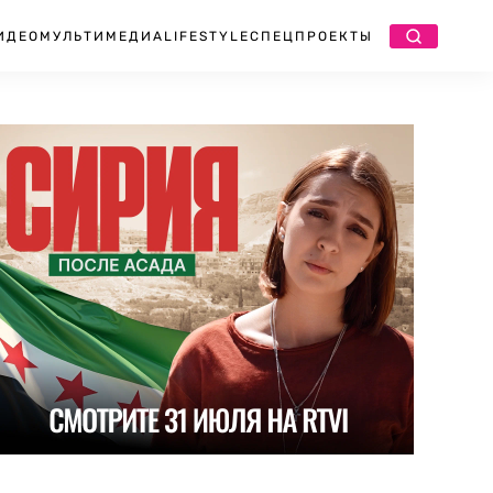
ИДЕО
МУЛЬТИМЕДИА
LIFESTYLE
СПЕЦПРОЕКТЫ