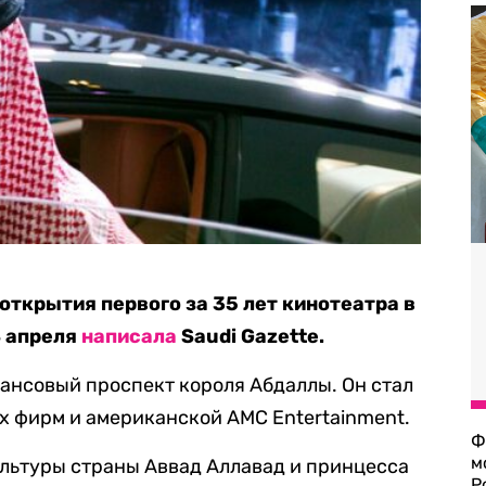
открытия первого за 35 лет кинотеатра в
8 апреля
написала
Saudi Gazette.
ансовый проспект короля Абдаллы. Он стал
х фирм и американской AMC Entertainment.
Ф
м
льтуры страны Аввад Аллавад и принцесса
Р