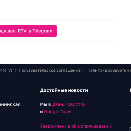
дящее. RTVI в Telegram
И RTVI
|
Пользовательское соглашение
|
Политика обработки
Достойные новости
Ленинская
Мы в
Дзен.Новостях
и
Google.News
Уведомление об использовании