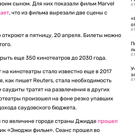
воим сыном. Для них показали фильм Marvel
07
чает
, что из фильма вырезали две сцены с
«
о
07
 откроют в пятницу, 20 апреля. Билеты можно
П
того.
л
07
рыть еще 350 кинотеатров до 2030 года.
У
т на кинотеатры стало известно еще в 2017
э
я, как пишет Reuters, стала необходимость
07
 саудиты тратят на развлечения в других
инотеатры произошел на фоне резко упавших
 дохода саудовского бюджета.
ом по величине городе страны Джидде
прошел
тик «Эмоджи фильм». Сеанс прошел во