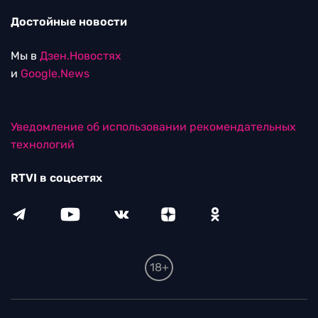
Достойные новости
Мы в
Дзен.Новостях
и
Google.News
Уведомление об использовании рекомендательных
технологий
RTVI в соцсетях
18+