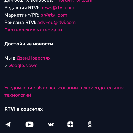
Для общих вопросов:
Infortvi@rtvi.com
Редакция RTVI:
news@rtvi.com
Маркетинг/PR:
pr@rtvi.com
Реклама RTVI:
adv-eu@rtvi.com
Партнерские материалы
Достойные новости
Мы в
Дзен.Новостях
и
Google.News
Уведомление об использовании рекомендательных
технологий
RTVI в соцсетях